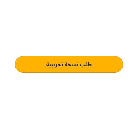
الحل المدعوم بالذكاء
الاصطناعي و المُخصص لك.
تعرف على كيفية استخدام منصتنا للذكاء الاصطناعي
لفهم وتلبية متطلبات الشراء الخاصة بك الذي يؤدي إلى
التميز التشغيلي.
طلب نسخة تجريبية