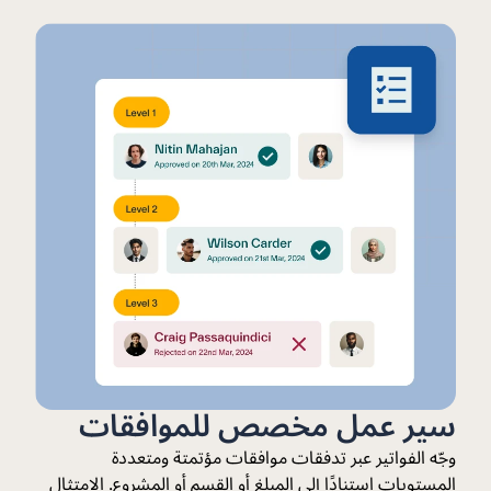
سير عمل مخصص للموافقات
وجّه الفواتير عبر تدفقات موافقات مؤتمتة ومتعددة
المستويات استنادًا إلى المبلغ أو القسم أو المشروع. الامتثال