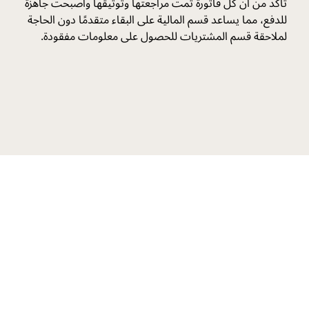
تأكد من أن كل فاتورة تمت مراجعتها وتوثيقها وأصبحت جاهزة
للدفع، مما يساعد قسم المالية على البقاء متقدمًا دون الحاجة
لملاحقة قسم المشتريات للحصول على معلومات مفقودة.
حدّث عمليات المشتريات مع برنامج
Penny.
حلّك المخصص
اكتشف كيف يمكن لبرنامج Penny تعزيز كفاءة المشتريات وتوفير