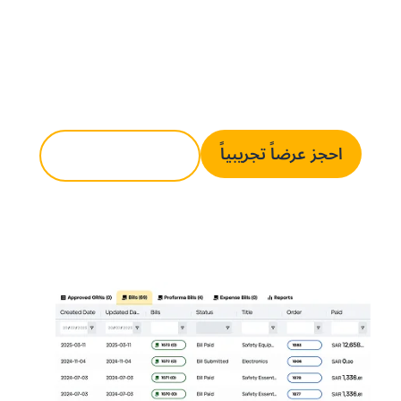
الجهد اليدوي، وتسريع كل دورة دفع، ومزامنة
الفواتير المسددة مباشرةً مع نظام الـERP الخاص
بك.
احجز عرضاً تجريبياً
تواصل معنا