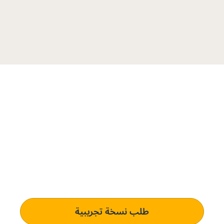
حدّث عمليات المشتريات مع برنامج
Penny.
حلّك المخصص
اكتشف كيف يمكن لبرنامج Penny تعزيز كفاءة المشتريات وتوفير
رؤية لحظية للميزانية لأعمالك.
طلب نسخة تجريبية