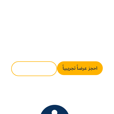
الاستلام بذكاء أكبر: إنشاء GRN من الجوال،
والتحقق الفوري من الكميات، والتتبع الكامل لكل
عملية تسليم — كل ذلك في منصة مركزية واحدة.
كل سند GRN يُطابَق تلقائياً مع أوامر الشراء،
لضمان توافق كل عنصر مستلَم مع سياسات
المشتريات قبل اعتماد أي دفعة.
احجز عرضاً تجريبياً
تواصل معنا