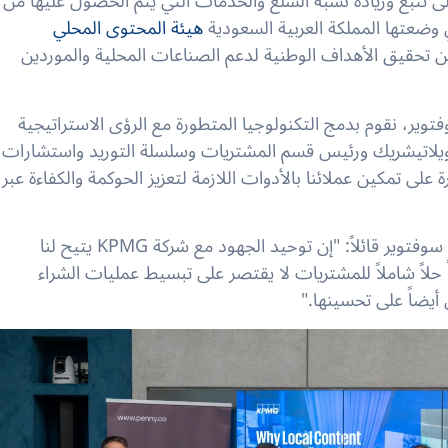
لى تتبع وزيادة نسبة السلع والخدمات التي يتم الحصول عليها من
 وضعتها المملكة العربية السعودية
هيئة المحتوى المحلي
 تحقيق الأهداف الوطنية لدعم الصناعات المحلية والموردين
توير، نقوم بدمج التكنولوجيا المتطورة مع الرؤى الاستراتيجية
لاتي
شريك ورئيس قسم المشتريات وسلسلة التوريد واستشارات
عمل هذه المبادرة على تمكين عملائنا بالأدوات اللازمة لتعزيز الحوكمة والكفاءة عبر
ويضيف الرئيس التنفيذي لشركة بيني سوفتوير قائلاً: "إن توحيد الجهود مع شركة KPMG يتيح لنا
ً حلاً شاملاً للمشتريات لا يقتصر على تبسيط عمليات الشراء
أيضاً على تحسينها."