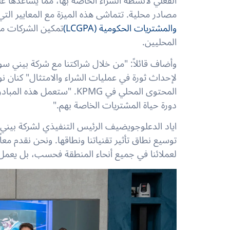
الفعلي لأنشطة الشراء الخاصة بها، مما يساعدها ع
مصادر محلية. تتماشى هذه الميزة مع المعايير التي
والمشتريات الحكومية (LCGPA)
تمكين الشركات من
المحليين.
وأضاف قائلاً: "من خلال شراكتنا مع شركة بيني سوف
لإحداث ثورة في عمليات الشراء والامتثال"
كنان نوي
المحتوى المحلي في KPMG. "ست
دورة حياة المشتريات الخاصة بهم."
اياد الدعلوج
توسيع نطاق تأثير تقنياتنا ونطاقها. ونحن نقدم معا
لعملائنا في جميع أنحاء المنطقة فحسب، بل يعمل 